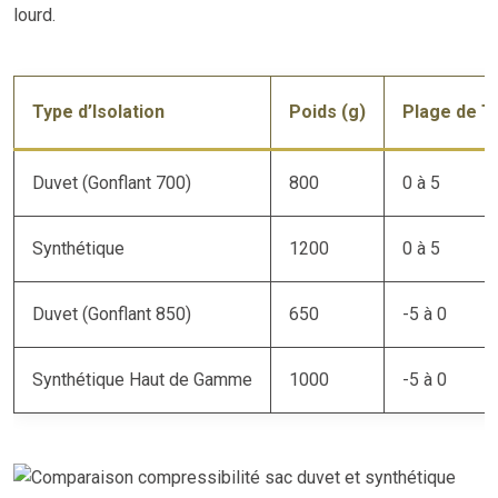
lourd.
Type d’Isolation
Poids (g)
Plage de T
Duvet (Gonflant 700)
800
0 à 5
Synthétique
1200
0 à 5
Duvet (Gonflant 850)
650
-5 à 0
Synthétique Haut de Gamme
1000
-5 à 0